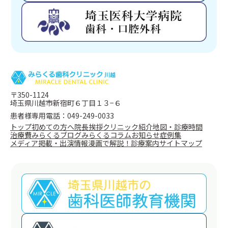
〒350-1124
埼玉県川越市新宿町６丁目１３−６
患者様専用電話：049-249-0033
トップ
初めての方へ
院長挨拶
クリニック紹介
地図・診療時間
治療費
みらくるブログ
みらくるコラム
お知らせ
症例集
メディア掲載・出演情報
漫画で解説！
診療案内
サイトマップ