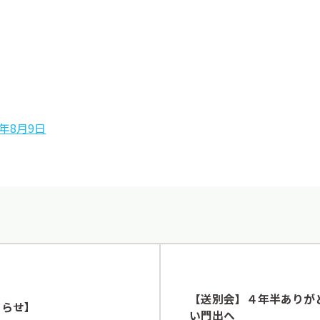
4年8月9日
【送別会】４年半ありが
知らせ】
い門出へ