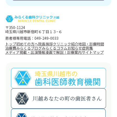
〒350-1124
埼玉県川越市新宿町６丁目１３−６
患者様専用電話：049-249-0033
トップ
初めての方へ
院長挨拶
クリニック紹介
地図・診療時間
治療費
みらくるブログ
みらくるコラム
お知らせ
症例集
メディア掲載・出演情報
漫画で解説！
診療案内
サイトマップ