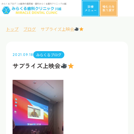
みらくるブログ｜川越市の歯医者・歯科みらくる歯科クリニック川越
診療
噛む力を
メニュー
取り戻す
トップ
ブログ
サプライズ上映会
みらくるブログ
2021.09.18
サプライズ上映会