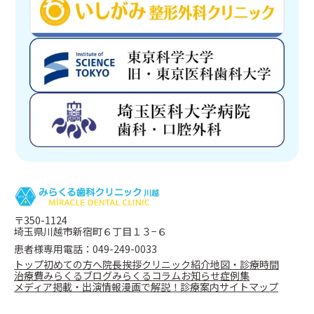
〒350-1124
埼玉県川越市新宿町６丁目１３−６
患者様専用電話：049-249-0033
トップ
初めての方へ
院長挨拶
クリニック紹介
地図・診療時間
治療費
みらくるブログ
みらくるコラム
お知らせ
症例集
メディア掲載・出演情報
漫画で解説！
診療案内
サイトマップ