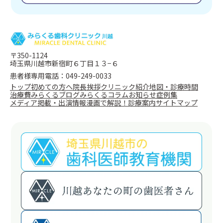
〒350-1124
埼玉県川越市新宿町６丁目１３−６
患者様専用電話：049-249-0033
トップ
初めての方へ
院長挨拶
クリニック紹介
地図・診療時間
治療費
みらくるブログ
みらくるコラム
お知らせ
症例集
メディア掲載・出演情報
漫画で解説！
診療案内
サイトマップ