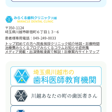
〒350-1124
埼玉県川越市新宿町６丁目１３−６
患者様専用電話：049-249-0033
トップ
初めての方へ
院長挨拶
クリニック紹介
地図・診療時間
治療費
みらくるブログ
みらくるコラム
お知らせ
症例集
メディア掲載・出演情報
漫画で解説！
診療案内
サイトマップ