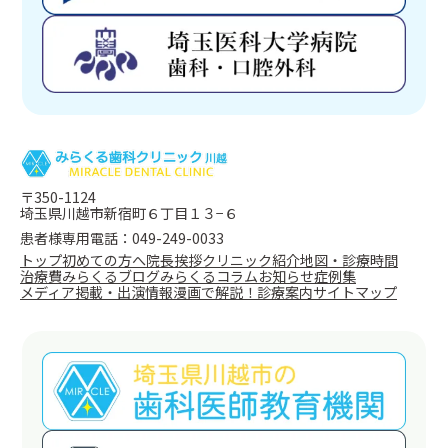
〒350-1124
埼玉県川越市新宿町６丁目１３−６
患者様専用電話：049-249-0033
トップ
初めての方へ
院長挨拶
クリニック紹介
地図・診療時間
治療費
みらくるブログ
みらくるコラム
お知らせ
症例集
メディア掲載・出演情報
漫画で解説！
診療案内
サイトマップ