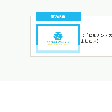
前の記事
【「ヒルナンデ
ました
】