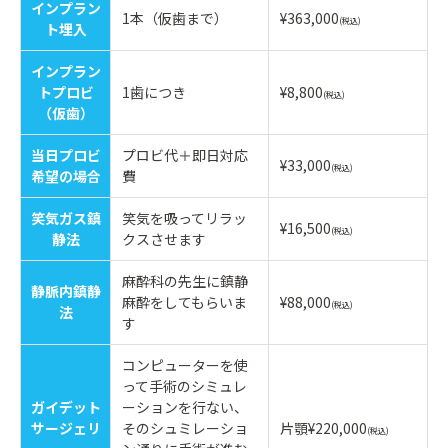
インプラン
1本（仮歯まで）
¥363,000
(税込)
ト埋入
インプラン
トプロビ
1歯につき
¥8,800
(税込)
（仮歯）
当日プロビ
プロビ代＋即日対応
¥33,000
(税込)
希望の場合
費
笑気ガス鎮
笑気を吸ってリラッ
¥16,500
(税込)
静法
クスさせます
麻酔科の先生に鎮静
静脈内鎮静
麻酔をしてもらいま
¥88,000
(税込)
法
す
コンピューターを使
って手術のシミュレ
ガイデット
ーションを行ない、
サージェリ
そのシュミレーショ
片顎¥220,000
(税込)