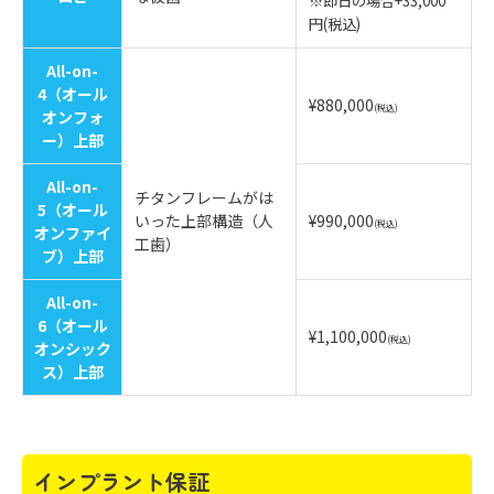
※即日の場合+33,000
円(税込)
All-on-
4（オール
¥880,000
(税込)
オンフォ
ー）上部
All-on-
チタンフレームがは
5（オール
いった上部構造（人
¥990,000
(税込)
オンファイ
工歯）
ブ）上部
All-on-
6（オール
¥1,100,000
(税込)
オンシック
ス）上部
インプラント保証