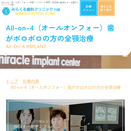
All-on-4（オールオンフォー）全顎インプラント専門｜埼玉県川越市みらくる歯科ク
リニック川越
診療
噛む力を
メニュー
取り戻す
All-on-4（オールオンフォー）歯
がボロボロの方の全顎治療
All-On-4 IMPLANT
トップ
診療内容
All-on-4（オールオンフォー）歯がボロボロの方の全顎治療