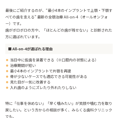
最後にご紹介するのが、“最小4本のインプラントで上顎・下顎す
べての歯を支える” 最新の全顎治療 All-on-4（オールオンフォ
ー）です。
歯がボロボロの方や、「ほとんどの歯が残せない」と診断された
方に選ばれています。
■ All-on-4が選ばれる理由
当日中に仮歯を装着できる（※口腔内の状態による）
治療期間が短い
最小4本のインプラントで片顎を再建
骨が少ないケースでも適応できる可能性がある
見た目が一気に改善する
入れ歯のようにズレたり外れたりしない
特に「仕事を休めない」「早く噛みたい」が笑顔や噛む力を取り
戻したい。という方からの相談が多く、みらくる歯科クリニック
でも、