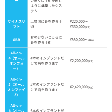
ー
ン通りに手術が進む
ように構築したシス
テム
サイナスリ
上顎洞に骨を作る手
¥220,000～
フト
術
¥330,000
(税込)
骨の少ないところに
GBR
¥550,000～
(税込)
骨を作る手術
All-on-
4（オール
4本のインプラントだ
¥2,200,000
(税込)
オンフォ
けで歯を作ります
ー）
All-on-
5（オール
5本のインプラントだ
¥2,420,000
(税込)
オンファイ
けで歯を作ります
ブ）
All-on-
6（オール
6本のインプラントだ