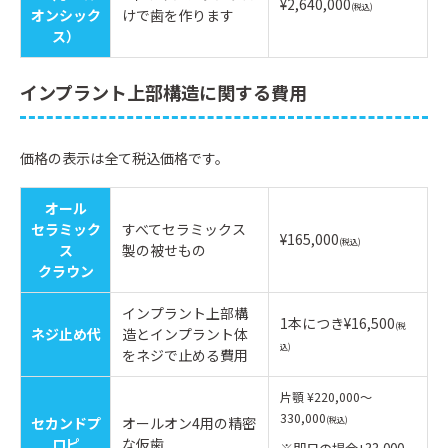
¥2,640,000
(税込)
オンシック
けで歯を作ります
ス）
インプラント上部構造に関する費用
価格の表示は全て税込価格です。
オール
セラミック
すべてセラミックス
¥165,000
(税込)
ス
製の被せもの
クラウン
インプラント上部構
1本につき¥16,500
(税
ネジ止め代
造とインプラント体
込)
をネジで止める費用
片顎 ¥220,000～
330,000
セカンドプ
オールオン4用の精密
(税込)
ロピ
な仮歯